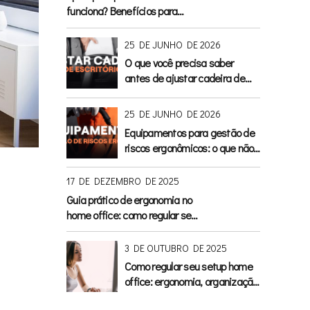
funciona? Benefícios para
postura, circulação e conforto
25 DE JUNHO DE 2026
O que você precisa saber
antes de ajustar cadeira de
escritório
25 DE JUNHO DE 2026
Equipamentos para gestão de
riscos ergonômicos: o que não
pode faltar no escritório
17 DE DEZEMBRO DE 2025
Guia prático de ergonomia no
home office: como regular seu
setup para conforto, saúde e
produtividade
3 DE OUTUBRO DE 2025
Como regular seu setup home
office: ergonomia, organização
e dicas práticas