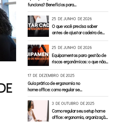
funciona? Benefícios para
postura, circulação e conforto
25 DE JUNHO DE 2026
O que você precisa saber
antes de ajustar cadeira de
escritório
25 DE JUNHO DE 2026
Equipamentos para gestão de
riscos ergonômicos: o que não
pode faltar no escritório
17 DE DEZEMBRO DE 2025
DE
Guia prático de ergonomia no
home office: como regular seu
setup para conforto, saúde e
produtividade
3 DE OUTUBRO DE 2025
Como regular seu setup home
office: ergonomia, organização
e dicas práticas