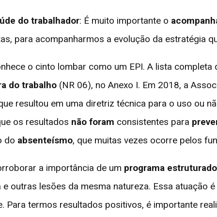
úde do trabalhador
: É muito importante o
acompanh
xas, para acompanharmos a evolução da estratégia qu
nhece o cinto lombar como um EPI. A lista completa 
a do trabalho
(NR 06), no Anexo I. Em 2018, a Assoc
que resultou em uma diretriz técnica para o uso ou nã
 que os resultados
não foram
consistentes para
preve
ão do
absenteísmo
, que muitas vezes ocorre pelos fu
orroborar a importância de um
programa estruturad
a e outras lesões da mesma natureza. Essa atuação 
 Para termos resultados positivos, é importante rea