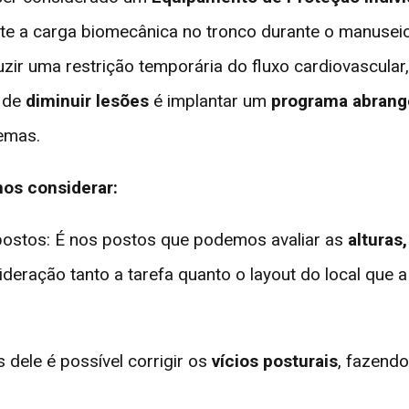
te a carga biomecânica no tronco durante o manuseio
duzir uma restrição temporária do fluxo cardiovascular
z de
diminuir lesões
é implantar um
programa abrang
lemas.
os considerar:
postos: É nos postos que podemos avaliar as
alturas
deração tanto a tarefa quanto o layout do local que
 dele é possível corrigir os
vícios posturais
, fazend