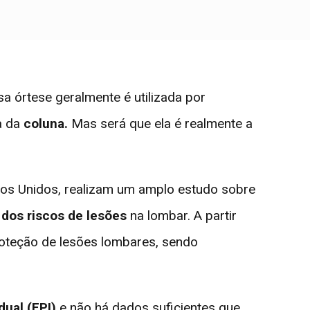
sa órtese geralmente é utilizada por
a da
coluna.
Mas será que ela é realmente a
dos Unidos, realizam um amplo estudo sobre
 dos riscos de lesões
na lombar. A partir
roteção de lesões lombares, sendo
dual
(EPI)
e não há dados suficientes que