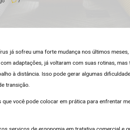
go
7
írus já sofreu uma forte mudança nos últimos meses, 
 com adaptações, já voltaram com suas rotinas, ma
alho à distância. Isso pode gerar algumas dificuldad
e transição.
as que você pode colocar em prática para enfrentar me
os serviços de ergonomia em tratativa comercial e q